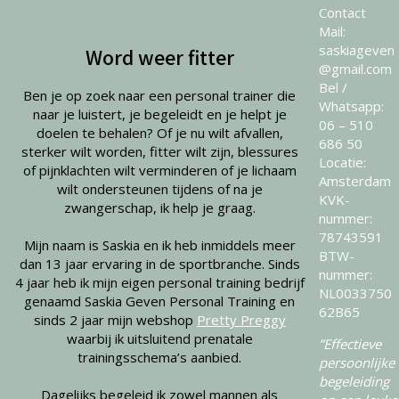
Contact
Mail:
saskiageven
Word weer fitter
@gmail.com
Bel /
Ben je op zoek naar een personal trainer die
Whatsapp:
naar je luistert, je begeleidt en je helpt je
06 – 510
doelen te behalen? Of je nu wilt afvallen,
686 50
sterker wilt worden, fitter wilt zijn, blessures
Locatie:
of pijnklachten wilt verminderen of je lichaam
Amsterdam
wilt ondersteunen tijdens of na je
KVK-
zwangerschap, ik help je graag.
nummer:
78743591
Mijn naam is Saskia en ik heb inmiddels meer
BTW-
dan 13 jaar ervaring in de sportbranche. Sinds
nummer:
4 jaar heb ik mijn eigen personal training bedrijf
NL0033750
genaamd Saskia Geven Personal Training en
62B65
sinds 2 jaar mijn webshop
Pretty Preggy
waarbij ik uitsluitend prenatale
”Effectieve
trainingsschema’s aanbied.
persoonlijke
begeleiding
Dagelijks begeleid ik zowel mannen als