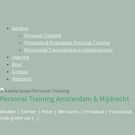
Skip
to
Aanbod
content
Personal Training
Prenatale & Postnatale Personal Training
Persoonlijk Trainingsplan en Voedingsplan
Over mij
Blog
Contact
Webshop
Personal Training Amsterdam & Mijdrecht
Afvallen | Sterker | Fitter | Blessures | Prenataal | Postnataal.
Heb jij één van […]