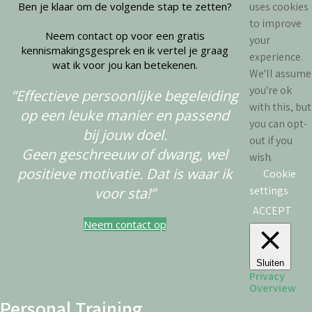
Ben je klaar om de volgende stap te zetten?
uses cookies
to improve
Neem contact op voor een gratis
your
kennismakingsgesprek en ik vertel je graag
experience.
wat ik voor jou kan betekenen.
We'll assume
you're ok
”Effectieve persoonlijke begeleiding
with this, but
op een leuke manier en passend
you can opt-
bij jouw doel.
out if you
Geen geschreeuw of dwang, wel
wish.
positieve motivatie. Dat is waar ik
Cookie
settings
voor sta!”
ACCEPT
Neem contact op
Sluiten
Privacy
Overview
Personal Training