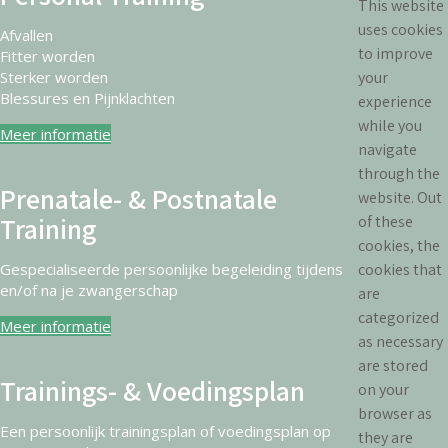
This website
uses cookies
Afvallen
to improve
Fitter worden
Sterker worden
your
Blessures en Pijnklachten
experience
while you
Meer informatie
navigate
through the
Prenatale- & Postnatale
website. Out
Training
of these
cookies, the
Gespecialiseerde persoonlijke begeleiding tijdens
cookies that
en/of na je zwangerschap
are
categorized
Meer informatie
as necessary
are stored
Trainings- & Voedingsplan
on your
browser as
Een persoonlijk trainingsplan of voedingsplan op
they are