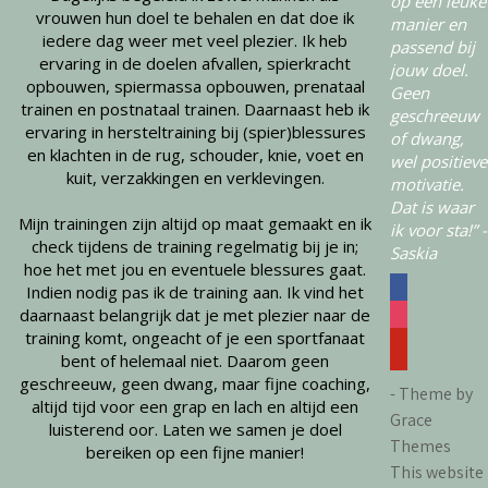
op een leuke
vrouwen hun doel te behalen en dat doe ik
manier en
iedere dag weer met veel plezier. Ik heb
passend bij
ervaring in de doelen afvallen, spierkracht
jouw doel.
opbouwen, spiermassa opbouwen, prenataal
Geen
trainen en postnataal trainen. Daarnaast heb ik
geschreeuw
ervaring in hersteltraining bij (spier)blessures
of dwang,
en klachten in de rug, schouder, knie, voet en
wel positieve
kuit, verzakkingen en verklevingen.
motivatie.
Dat is waar
Mijn trainingen zijn altijd op maat gemaakt en ik
ik voor sta!”
-
check tijdens de training regelmatig bij je in;
Saskia
hoe het met jou en eventuele blessures gaat.
Indien nodig pas ik de training aan. Ik vind het
facebook
daarnaast belangrijk dat je met plezier naar de
instagram
training komt, ongeacht of je een sportfanaat
pinterest
bent of helemaal niet. Daarom geen
geschreeuw, geen dwang, maar fijne coaching,
- Theme by
altijd tijd voor een grap en lach en altijd een
Grace
luisterend oor. Laten we samen je doel
Themes
bereiken op een fijne manier!
This website